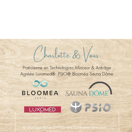
DÉTOX
JO
APAISE
DÉ
RENFORCE LE SYSTÈME IMMUNITAIRE
VIT
DONNE DE L'ÉNERGIE
IN
Praticienne en Technologies Minceur & Anti-âge
Agréée Luxomed® PSIO® Blooméa Sauna Dôme
© 2021 par Alicia LIPPMANN. Créé avec
Wix.com