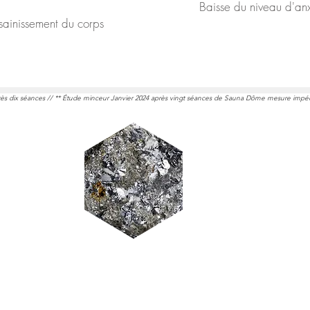
Baisse du niveau d'an
sainissement du corps
près dix séances // ** Étude minceur Janvier 2024 après vingt séances de Sauna Dôme mesure imp
La Pierre de GERMANIUM
La