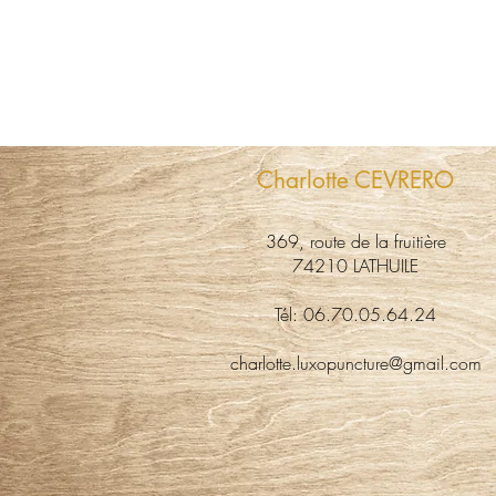
PURIFICATION
DÉTENTE
ÉQUILIBRE CELLULAIRE
FORTIFICATION DU COEUR
Charlotte CEVRERO
369, route de la fruitière
74210 LATHUILE
Tél: 06.70.05.64.24
charlotte.luxopuncture@gmail.com