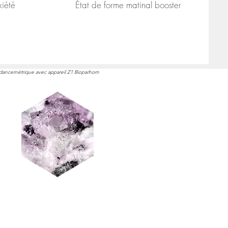
xiété
État de forme matinal
booster
édancemétrique avec appareil Z1 Bioparhom
 Pierre de TOURMALINE