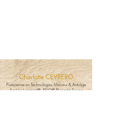
Charlotte CEVRERO
Praticienne en Technologies Minceur & Anti-âge
Agréée Luxomed® PSIO® Blooméa Sauna
Dôme