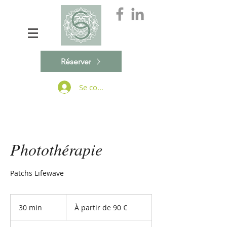
Réserver
Se connecter
Photothérapie
Patchs Lifewave
À
partir
30 min
3
À partir de 90 €
de
90
0
euros
m