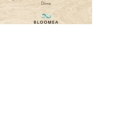
Dôme
369, route de la fruitière
74210 LATHUILE
Tél:
06.70.05.64.24
charlotte.luxopuncture@gmail.com