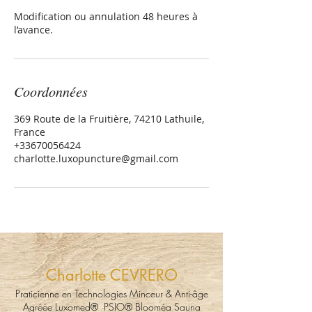
Modification ou annulation 48 heures à
l’avance.
Coordonnées
369 Route de la Fruitière, 74210 Lathuile,
France
+33670056424
charlotte.luxopuncture@gmail.com
Charlotte CEVRERO
Praticienne en Technologies Minceur & Anti-âge
Agréée Luxomed® PSIO® Blooméa Sauna