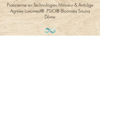
Praticienne en Technologies Minceur & Anti-âge
Agréée Luxomed® PSIO® Blooméa Sauna
Dôme
369, route de la fruitière
74210 LATHUILE
Tél:
06.70.05.64.24
charlotte.luxopuncture@gmail.com